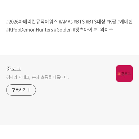
#2026아메리칸뮤직어워즈 #AMAs #BTS #BTS대상 #K팝 #케데헌
#KPopDemonHunters #Golden #캣츠아이 #트와이스
준로그
경제와 재테크, 돈의 흐름을 다룹니다.
구독하기