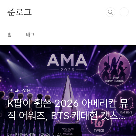
본문 바로가기
준로그
홈
태그
카테고리 없음
K팝이 휩쓴 2026 아메리칸 뮤
직 어워즈, BTS·케데헌·캣츠아
이 수상 의미
by 메타뷰 50418
2026. 5. 27.